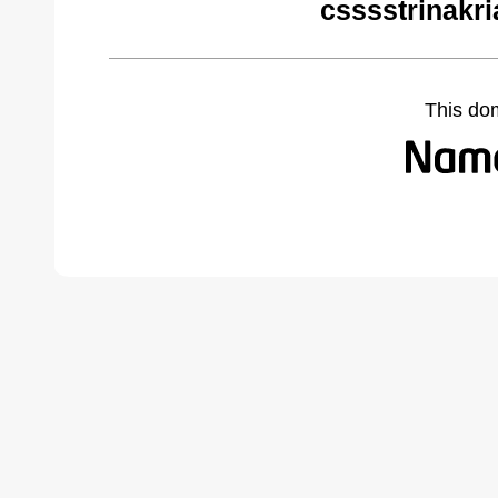
csssstrinakri
This do